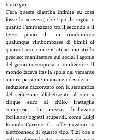
buttò giù.
C’era questa diatriba infinita su cosa 
fosse lo scrivere, che tipo di rogna, e 
quanto l’ammezzato tra il secondo e il 
terzo piano di un condominio 
qualunque rimbombasse di bimbi di 
quarant’anni concentrati su uno strillo 
preciso: manifestare sui social l’agonia 
del genio incompreso o in divenire. Il 
mondo faceva (fa) la spola dal versante 
amore-passione-mancanza-desiderio-
seduzione raccontato con la semantica 
del sedicenne alfabetizzato al noir a 
cinque euro al chilo, frattaglie 
comprese. In mezzo brillavano 
(brillano) oggetti stupendi, come Luigi 
Romolo Carrino. Ci soffermavamo su 
elettroshock di questo tipo. Tizi che a 
volte scelgono lo stesso campo da gioco 