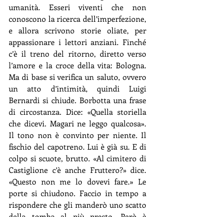
umanità. Esseri viventi che non 
conoscono la ricerca dell’imperfezione, 
e allora scrivono storie oliate, per 
appassionare i lettori anziani. Finché 
c’è il treno del ritorno, diretto verso 
l’amore e la croce della vita: Bologna. 
Ma di base si verifica un saluto, ovvero 
un atto d’intimità, quindi Luigi 
Bernardi si chiude. Borbotta una frase 
di circostanza. Dice: «Quella storiella 
che dicevi. Magari ne leggo qualcosa». 
Il tono non è convinto per niente. Il 
fischio del capotreno. Lui è già su. E di 
colpo si scuote, brutto. «Al cimitero di 
Castiglione c’è anche Fruttero?» dice. 
«Questo non me lo dovevi fare.» Le 
porte si chiudono. Faccio in tempo a 
rispondere che gli manderò uno scatto 
della tomba al più presto. Però è 