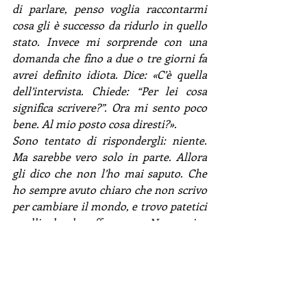
di parlare, penso voglia raccontarmi 
cosa gli è successo da ridurlo in quello 
stato. Invece mi sorprende con una 
domanda che fino a due o tre giorni fa 
avrei definito idiota. Dice: «C’è quella 
dell’intervista. Chiede: “Per lei cosa 
significa scrivere?”. Ora mi sento poco 
bene. Al mio posto cosa diresti?».
Sono tentato di rispondergli: niente. 
Ma sarebbe vero solo in parte. Allora 
gli dico che non l’ho mai saputo. Che 
ho sempre avuto chiaro che non scrivo 
per cambiare il mondo, e trovo patetici 
quelli che lo affermano. Non scrivo 
neanche per cambiare la mia vita, o me 
stesso, che poi è uguale. Non me ne 
frega niente della fama, dei soldi, del 
riconoscimento dei critici. Di quello 
dei lettori sì, anche se non lo cerco 