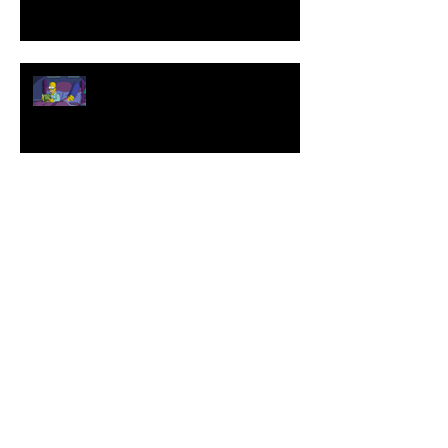
#ChiNonLegge
Archivio
marzo 2018
(1)
1 post
luglio 2017
(1)
1 post
RACCONTI
(1)
1 post
RECENSIONI
(0)
0 post
NEWS
(0)
0 post
PROGETTI
(0)
0 post
PAROLE
(2)
2 post
INTERVISTE
(0)
0 post
INCONTRI
(0)
0 post
PUBBLICAZIONI
(0)
0 post
Cerca per tag