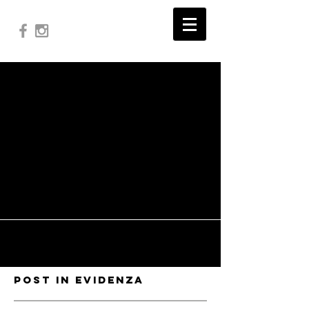
I post
stanno per
arrivare
Esplora altre categorie di questo
blog o ritorna qui più tardi.
Post in evidenza