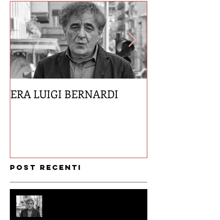
ERA LUIGI BERNARDI
#ChiNonLegge
Post recenti
ERA LUIGI BERNARDI