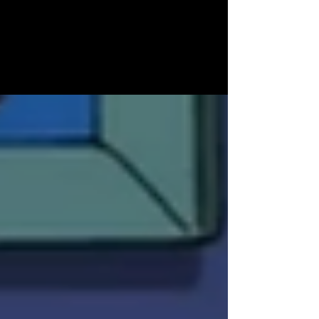
ERA LUIGI BERNARDI
Mi piombava addosso con una telefonata alle nove di
sera, quando le persone normali cominciano a mettere
in tavola. «Naspini, ho...