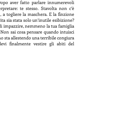
 Dopo aver fatto parlare innumerevoli
pretare: te stesso. Stavolta non c’è
, a togliere la maschera. E la finzione
vita sia stata solo un’inutile esibizione?
 di impazzire, nemmeno la tua famiglia
zi. Non sai cosa pensare quando intuisci
no sta allestendo una terribile congiura
devi finalmente vestire gli abiti del