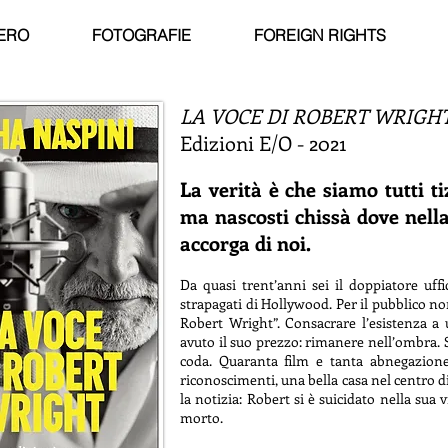
ERO
FOTOGRAFIE
FOREIGN RIGHTS
LA VOCE DI
ROBERT WRIGH
Edizioni E/O - 2021
La verità è che siamo tutti tiz
ma nascosti chissà dove nell
accorga di noi.
Da quasi trent’anni sei il doppiatore uffi
strapagati di Hollywood. Per il pubblico n
Robert Wright”. Consacrare l’esistenza 
avuto il suo prezzo: rimanere nell’ombra. 
coda. Quaranta film e tanta abnegazione
riconoscimenti, una bella casa nel centro 
la notizia: Robert si è suicidato nella sua v
morto.