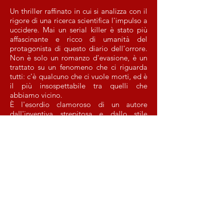
Un thriller raffinato in cui si analizza con il
rigore di una ricerca scientifica l'impulso a
uccidere. Mai un serial killer è stato più
affascinante e ricco di umanità del
protagonista di questo diario dell'orrore.
Non è solo un romanzo d'evasione, è un
trattato su un fenomeno che ci riguarda
tutti: c'è qualcuno che ci vuole morti, ed è
il più insospettabile tra quelli che
abbiamo vicino.
È l'esordio clamoroso di un autore
dall'inventiva strepitosa e dallo stile
straordinariamente incisivo. Una storia
che fa riflettere: dopo averla letta,
l'omicidio appare sotto una luce del tutto
nuova. E ancora più terrificante.
FUORI CATALOGO
LIBRI