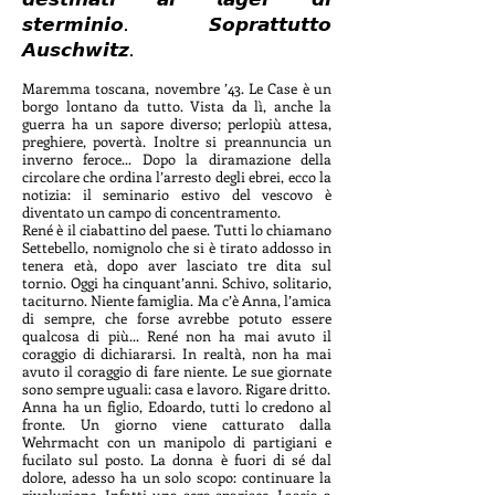
𝙨𝙩𝙚𝙧𝙢𝙞𝙣𝙞𝙤. 𝙎𝙤𝙥𝙧𝙖𝙩𝙩𝙪𝙩𝙩𝙤
𝘼𝙪𝙨𝙘𝙝𝙬𝙞𝙩𝙯.
Maremma toscana, novembre ’43. Le Case è un
borgo lontano da tutto. Vista da lì, anche la
guerra ha un sapore diverso; perlopiù attesa,
preghiere, povertà. Inoltre si preannuncia un
inverno feroce... Dopo la diramazione della
circolare che ordina l’arresto degli ebrei, ecco la
notizia: il seminario estivo del vescovo è
diventato un campo di concentramento.
René è il ciabattino del paese. Tutti lo chiamano
Settebello, nomignolo che si è tirato addosso in
tenera età, dopo aver lasciato tre dita sul
tornio. Oggi ha cinquant’anni. Schivo, solitario,
taciturno. Niente famiglia. Ma c’è Anna, l’amica
di sempre, che forse avrebbe potuto essere
qualcosa di più... René non ha mai avuto il
coraggio di dichiararsi. In realtà, non ha mai
avuto il coraggio di fare niente. Le sue giornate
sono sempre uguali: casa e lavoro. Rigare dritto.
Anna ha un figlio, Edoardo, tutti lo credono al
fronte. Un giorno viene catturato dalla
Wehrmacht con un manipolo di partigiani e
fucilato sul posto. La donna è fuori di sé dal
dolore, adesso ha un solo scopo: continuare la
rivoluzione. Infatti una sera sparisce. Lascia a