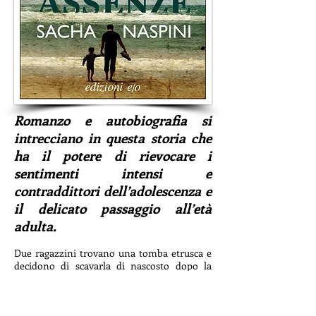
Romanzo e autobiografia si
intrecciano in questa storia che
ha il potere di rievocare i
sentimenti intensi e
contraddittori dell’adolescenza e
il delicato passaggio all’età
adulta.
Due ragazzini trovano una tomba etrusca e
decidono di scavarla di nascosto dopo la
scuola. Cosa succede se alla fine un tesoro
viene davvero allo scoperto? Qual è il suo
vero valore? E quello delle persone che lo