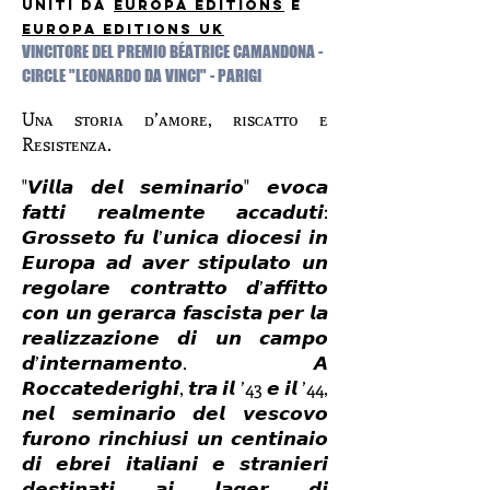
UNITI DA
EUROPA EDITIONS
E
EUROPA EDITIONS UK
VINCITORE DEL PREMIO BÉATRICE CAMANDONA -
CIRCLE "LEONARDO DA VINCI" - PARIGI
Uɴᴀ sᴛᴏʀɪᴀ ᴅ’ᴀᴍᴏʀᴇ, ʀɪsᴄᴀᴛᴛᴏ ᴇ
Rᴇsɪsᴛᴇɴᴢᴀ.
"𝙑𝙞𝙡𝙡𝙖 𝙙𝙚𝙡 𝙨𝙚𝙢𝙞𝙣𝙖𝙧𝙞𝙤" 𝙚𝙫𝙤𝙘𝙖
𝙛𝙖𝙩𝙩𝙞 𝙧𝙚𝙖𝙡𝙢𝙚𝙣𝙩𝙚 𝙖𝙘𝙘𝙖𝙙𝙪𝙩𝙞:
𝙂𝙧𝙤𝙨𝙨𝙚𝙩𝙤 𝙛𝙪 𝙡’𝙪𝙣𝙞𝙘𝙖 𝙙𝙞𝙤𝙘𝙚𝙨𝙞 𝙞𝙣
𝙀𝙪𝙧𝙤𝙥𝙖 𝙖𝙙 𝙖𝙫𝙚𝙧 𝙨𝙩𝙞𝙥𝙪𝙡𝙖𝙩𝙤 𝙪𝙣
𝙧𝙚𝙜𝙤𝙡𝙖𝙧𝙚 𝙘𝙤𝙣𝙩𝙧𝙖𝙩𝙩𝙤 𝙙’𝙖𝙛𝙛𝙞𝙩𝙩𝙤
𝙘𝙤𝙣 𝙪𝙣 𝙜𝙚𝙧𝙖𝙧𝙘𝙖 𝙛𝙖𝙨𝙘𝙞𝙨𝙩𝙖 𝙥𝙚𝙧 𝙡𝙖
𝙧𝙚𝙖𝙡𝙞𝙯𝙯𝙖𝙯𝙞𝙤𝙣𝙚 𝙙𝙞 𝙪𝙣 𝙘𝙖𝙢𝙥𝙤
𝙙’𝙞𝙣𝙩𝙚𝙧𝙣𝙖𝙢𝙚𝙣𝙩𝙤. 𝘼
𝙍𝙤𝙘𝙘𝙖𝙩𝙚𝙙𝙚𝙧𝙞𝙜𝙝𝙞, 𝙩𝙧𝙖 𝙞𝙡 ’43 𝙚 𝙞𝙡 ’44,
𝙣𝙚𝙡 𝙨𝙚𝙢𝙞𝙣𝙖𝙧𝙞𝙤 𝙙𝙚𝙡 𝙫𝙚𝙨𝙘𝙤𝙫𝙤
𝙛𝙪𝙧𝙤𝙣𝙤 𝙧𝙞𝙣𝙘𝙝𝙞𝙪𝙨𝙞 𝙪𝙣 𝙘𝙚𝙣𝙩𝙞𝙣𝙖𝙞𝙤
𝙙𝙞 𝙚𝙗𝙧𝙚𝙞 𝙞𝙩𝙖𝙡𝙞𝙖𝙣𝙞 𝙚 𝙨𝙩𝙧𝙖𝙣𝙞𝙚𝙧𝙞
𝙙𝙚𝙨𝙩𝙞𝙣𝙖𝙩𝙞 𝙖𝙞 𝙡𝙖𝙜𝙚𝙧 𝙙𝙞