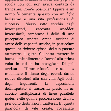
scuola con cui non aveva contatti da
trent’anni. Com’è possibile? Ep
pure è un
uomo felicemente sposato, con un figlio
bellissimo e una vita professionale di
successo… Messo sotto torchio dagli
investigatori, racconta aneddoti
inverosimili, sembrano i deliri di uno
psicopatico. Andrea Arcadi sostiene di
avere delle capacità uniche, in particolare
questa: sa rivivere episodi del suo passato
attraverso il gusto. Gli basta mettere in
bocca il tale alimento e “torna” alla prima
volta in cui lo ha assaggiato. Di più:
avviata “l’immersione”, riesce a
modificar
e il flusso degli eventi, dando
nuove direzioni alla sua vita. Agli occhi
degli inquirenti, la deposizione
dell’imputato si trasforma presto in un
caotico moltiplicarsi di linee parallele,
ipotesi nelle quali i percorsi sono deviati,
prendono destinazioni inattese… In questa
girandola di vite create, rovesciate,