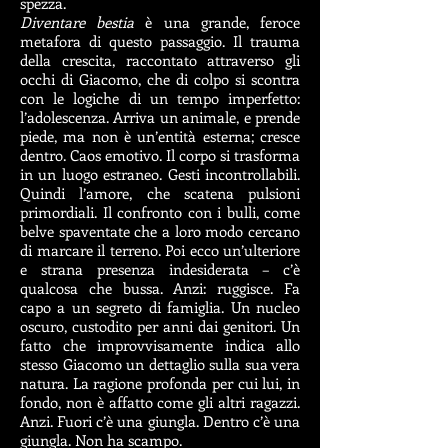
spezza.
Diventare bestia
è una grande, feroce
metafora di questo passaggio. Il trauma
della crescita, raccontato attraverso gli
occhi di Giacomo, che di colpo si scontra
con le logiche di un tempo imperfetto:
l’adolescenza. Arriva un animale, e prende
piede, ma non è un’entità esterna; cresce
dentro. Caos emotivo. Il corpo si trasforma
in un luogo estraneo. Gesti incontrollabili.
Quindi l’amore, che scatena pulsioni
primordiali. Il confronto con i bulli, come
belve spaventate che a loro modo cercano
di marcare il terreno. Poi ecco un’ulteriore
e strana presenza indesiderata – c’è
qualcosa che bussa. Anzi: ruggisce. Fa
capo a un segreto di famiglia. Un nucleo
oscuro, custodito per anni dai genitori. Un
fatto che improvvisamente indica allo
stesso Giacomo un dettaglio sulla sua vera
natura. La ragione profonda per cui lui, in
fondo, non è affatto come gli altri ragazzi.
Anzi. Fuori c’è una giungla. ​Dentro c’è una
giungla. Non ha scampo.