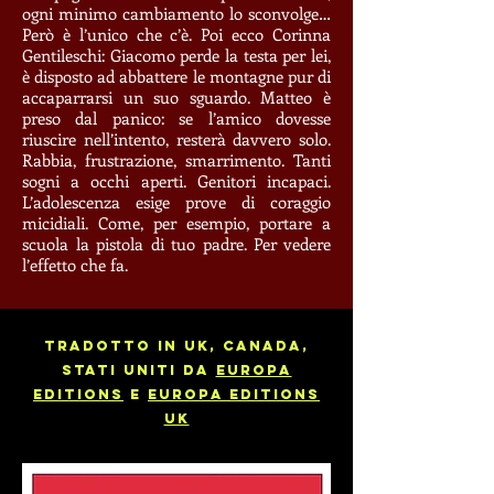
ogni minimo cambiamento lo sconvolge…
Però è l’unico che c’è. Poi ecco Corinna
Gentileschi: Giacomo perde la testa per lei,
è disposto ad abbattere le montagne pur di
accaparrarsi un suo sguardo. Matteo è
preso dal panico: se l’amico dovesse
riuscire nell’intento, resterà davvero solo.
Rabbia, frustrazione, smarrimento. Tanti
sogni a occhi aperti. Genitori incapaci.
L’adolescenza esige prove di coraggio
micidiali. Come, per esempio, portare a
scuola la pistola di tuo padre. Per vedere
l’effetto che fa.
TRADOTTO IN uk, CANADA,
STATI UNITI DA
EUROPA
EDITIONS
E
EUROPA EDITIONS
UK