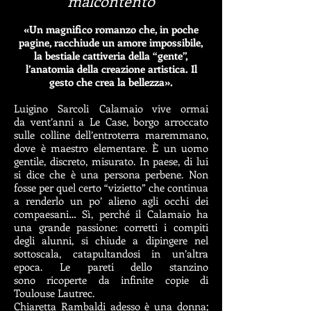
malcontento
«Un magnifico romanzo che, in poche
pagine, racchiude un amore impossibile,
la bestiale cattiveria della “gente”,
l’anatomia della creazione artistica. Il
gesto che crea la bellezza».
Luigino Sarcoli Calamaio vive ormai
da
vent’anni a Le Case, borgo arroccato
sulle
colline dell’entroterra maremmano,
dove è
maestro elementare. È un uomo
gentile,
discreto, misurato. In paese, di lui
si dice che
è una persona perbene. Non
fosse per quel
certo “vizietto” che continua
a renderlo un
po’ alieno agli occhi dei
compaesani… Sì,
perché il Calamaio ha
una grande passione:
corretti i compiti
degli alunni, si chiude a
dipingere nel
sottoscala, catapultandosi in
un’altra
epoca. Le pareti dello stanzino
sono
ricoperte da infinite copie di
Toulouse
Lautrec.
Chiaretta Rambaldi adesso è una donna;